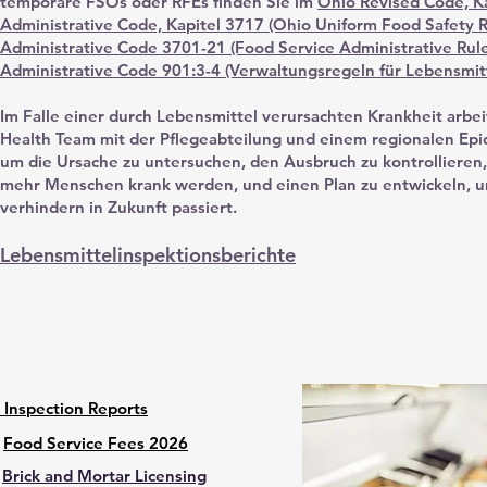
temporäre FSOs oder RFEs finden Sie im
Ohio Revised Code, K
Administrative Code, Kapitel 3717 (Ohio Uniform Food Safety R
Administrative Code 3701-21 (Food Service Administrative Rule
Administrative Code 901:3-4 (Verwaltungsregeln für Lebensmitt
Im Falle einer durch Lebensmittel verursachten Krankheit arbe
Health Team mit der Pflegeabteilung und einem regionalen E
um die Ursache zu untersuchen, den Ausbruch zu kontrollieren,
mehr Menschen krank werden, und einen Plan zu entwickeln, u
verhindern in Zukunft passiert.
Lebensmittelinspektionsberichte
Inspection Reports
Food Service Fees 2026
Brick and Mortar Licensing