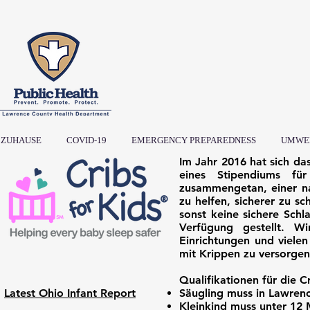
ZUHAUSE
COVID-19
EMERGENCY PREPAREDNESS
UMWE
Im Jahr 2016 hat sich d
eines Stipendiums fü
zusammengetan, einer na
zu helfen, sicherer zu s
sonst keine sichere Schl
Verfügung gestellt. W
Einrichtungen und viele
mit Krippen zu versorgen
Qualifikationen für die C
Latest Ohio Infant Report
Säugling muss in Lawren
Kleinkind muss unter 12 