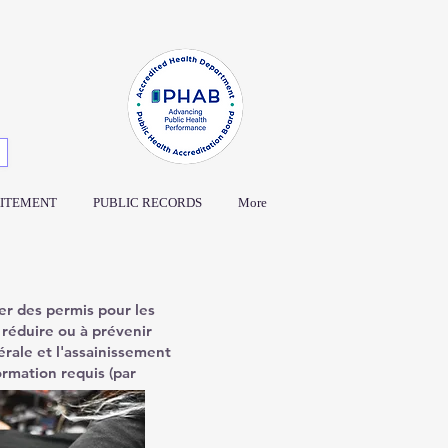
ITEMENT
PUBLIC RECORDS
More
er des permis pour les
 réduire ou à prévenir
rale et l'assainissement
formation requis (par
entre autres.