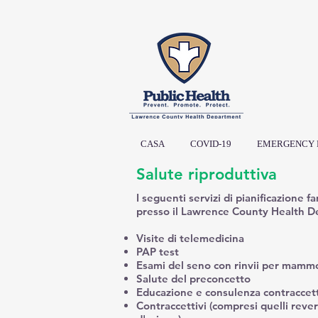
CASA
COVID-19
EMERGENCY 
Salute riproduttiva
I seguenti servizi di pianificazione f
presso il Lawrence County Health D
Visite di telemedicina
PAP test
Esami del seno con rinvii per mammo
Salute del preconcetto
Educazione e consulenza contraccet
Contraccettivi (compresi quelli rever