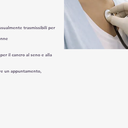
ssualmente trasmissibili per
onne
r il cancro al seno e alla
sare un appuntamento,