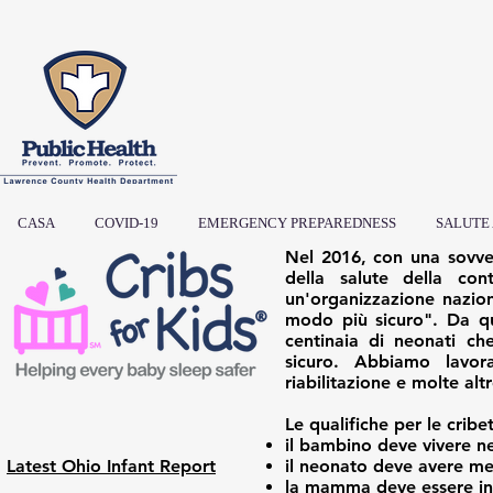
CASA
COVID-19
EMERGENCY PREPAREDNESS
SALUTE
Nel 2016, con una sovven
della salute della co
un'organizzazione nazion
modo più sicuro". Da q
centinaia di neonati c
sicuro. Abbiamo lavor
riabilitazione e molte alt
Le qualifiche per le cribe
il bambino deve vivere n
Latest Ohio Infant Report
il neonato deve avere me
la mamma deve essere in