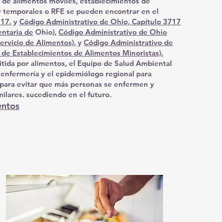
s de alimentos móviles, establecimientos de
O temporales o RFE se pueden encontrar en el
717.
y
Código Administrativo de Ohio, Capítulo 3717
entaria de
Ohio),
Código Administrativo de Ohio
ervicio de Alimentos).
y
Código Administrativo de
 de Establecimientos de Alimentos Minoristas).
tida por alimentos, el Equipo de Salud Ambiental
 enfermería y el epidemiólogo regional para
te para evitar que más personas se enfermen y
milares. sucediendo en el futuro.
entos