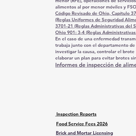
menor (RFE), operaciones de servicio
alimentos al por menor móviles y FS
Código Revisado de Ohio, Capítulo 3
(Reglas Uniformes de Seguridad Alim
3701-21 (Reglas Administrativas del S
Ohio 901: 3-4 (Reglas Administrativas
En el caso de una enfermedad transmi
trabaja junto con el departamento de
investigar la causa, controlar el bro
elaborar un plan para evitar brotes si
Informes de inspección de alim
Inspection Reports
Food Service Fees 2026
Brick and Mortar Licensing