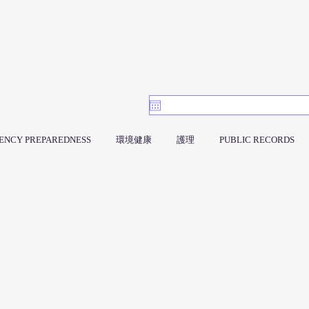
ENCY PREPAREDNESS
環境健康
護理
PUBLIC RECORDS