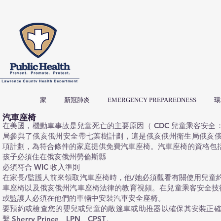
家
新冠肺炎
EMERGENCY PREPAREDNESS
環
汽車座椅
在美國，機動車事故是兒童死亡的主要原因（
CDC 兒童乘客安全
局參與了俄亥俄州安全帶七葉樹計劃，這是俄亥俄州衛生局俄亥
項計劃，為符合條件的家庭提供免費汽車座椅。汽車座椅的資格包
孩子必須住在俄亥俄州勞倫斯縣
必須符合 WIC 收入準則
在家長/監護人前來領取汽車座椅時，他/她必須觀看有關使用兒童
車座椅以及俄亥俄州汽車座椅法律的教育視頻。在兒童乘客安全技術員 
或監護人必須在他們的車輛中安裝汽車安全座椅。
要預約或檢查您的嬰兒或兒童的敞篷車或助推器以確保其安裝正確，請致電
繫 Sherry Prince、LPN、CPST。