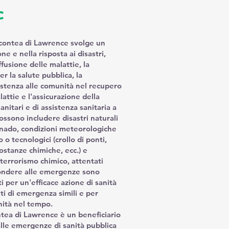
c
a contea di Lawrence svolge un
e e nella risposta ai disastri,
fusione delle malattie, la
er la salute pubblica, la
sistenza alle comunità nel recupero
lattie e l'assicurazione della
sanitari e di assistenza sanitaria a
possono includere disastri naturali
rnado, condizioni meteorologiche
 o tecnologici (crollo di ponti,
sostanze chimiche, ecc.) e
 terrorismo chimico, attentati
ispondere alle emergenze sono
 per un'efficace azione di sanità
ti di emergenza simili e per
nità nel tempo.
ontea di Lawrence è un beneficiario
alle emergenze di sanità pubblica