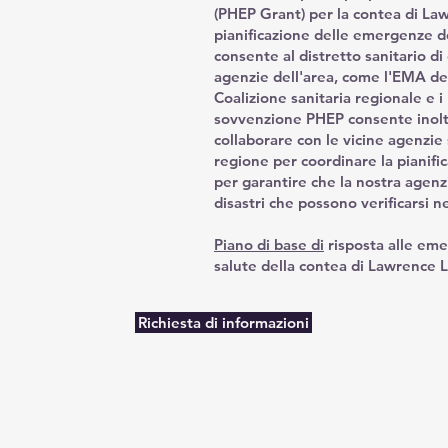
(PHEP Grant) per la contea di Law
pianificazione delle emergenze de
consente al distretto sanitario di 
agenzie dell'area, come l'EMA del
Coalizione sanitaria regionale e i
sovvenzione PHEP consente inoltr
collaborare con le vicine agenzie 
regione per coordinare la pianific
per garantire che la nostra agenz
disastri che possono verificarsi n
Piano di base di
risposta alle eme
salute della contea di Lawrence
Richiesta di informazioni