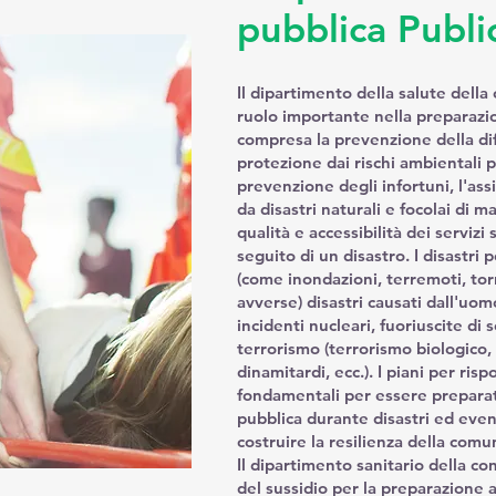
pubblica Publi
Il dipartimento della salute dell
ruolo importante nella preparazion
compresa la prevenzione della dif
protezione dai rischi ambientali p
prevenzione degli infortuni, l'as
da disastri naturali e focolai di ma
qualità e accessibilità dei servizi 
seguito di un disastro. I disastri 
(come inondazioni, terremoti, to
avverse) disastri causati dall'uomo
incidenti nucleari, fuoriuscite di 
terrorismo (terrorismo biologico,
dinamitardi, ecc.). I piani per r
fondamentali per essere preparati
pubblica durante disastri ed even
costruire la resilienza della comu
Il dipartimento sanitario della c
del sussidio per la preparazione 