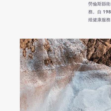
勞倫斯縣衛
務。自 1
殖健康服務